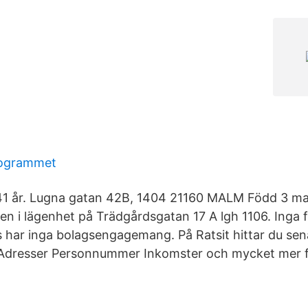
rogrammet
41 år. Lugna gatan 42B, 1404 21160 MALM Född 3 mar
ven i lägenhet på Trädgårdsgatan 17 A lgh 1106. Inga f
us har inga bolagsengagemang. På Ratsit hittar du se
dresser Personnummer Inkomster och mycket mer för