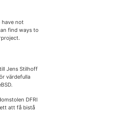
b have not
can find ways to
project.
ll Jens Stilhoff
r värdefulla
eBSD.
adomstolen DFRI
t att få bistå