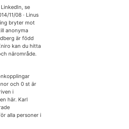
å LinkedIn, se
014/11/08 · Linus
ing bryter mot
till anonyma
dberg är född
niro kan du hitta
 och närområde.
sonkopplingar
nor och 0 st är
iven i
en här. Karl
rade
 alla personer i