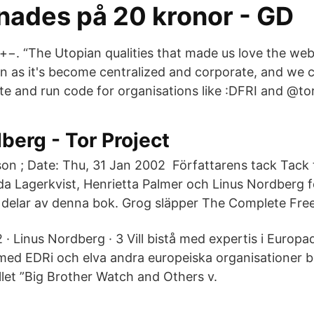
ånades på 20 kronor - GD
 +−. “The Utopian qualities that made us love the we
n as it's become centralized and corporate, and we 
te and run code for organisations like :DFRI and @tor
berg - Tor Project
sson
; Date: Thu, 31 Jan 2002 Författarens tack Tack ti
 Lagerkvist, Henrietta Palmer och Linus Nordberg fö
delar av denna bok. Grog släpper The Complete Fre
· Linus Nordberg · 3 Vill bistå med expertis i Europ
med EDRi och elva andra europeiska organisationer bet
llet ”Big Brother Watch and Others v.