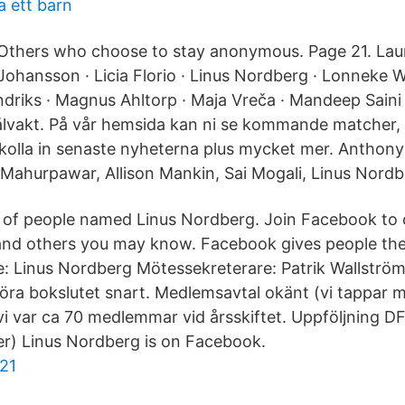
a ett barn
Others who choose to stay anonymous. Page 21. Laur
Johansson · Licia Florio · Linus Nordberg · Lonneke W
ndriks · Magnus Ahltorp · Maja Vreča · Mandeep Saini
ålvakt. På vår hemsida kan ni se kommande matcher,
lla in senaste nyheterna plus mycket mer. Anthony 
Mahurpawar, Allison Mankin, Sai Mogali, Linus Nordb
s of people named Linus Nordberg. Join Facebook to
and others you may know. Facebook gives people th
: Linus Nordberg Mötessekreterare: Patrik Wallströ
öra bokslutet snart. Medlemsavtal okänt (vi tappar
vi var ca 70 medlemmar vid årsskiftet. Uppföljning DF
er) Linus Nordberg is on Facebook.
21