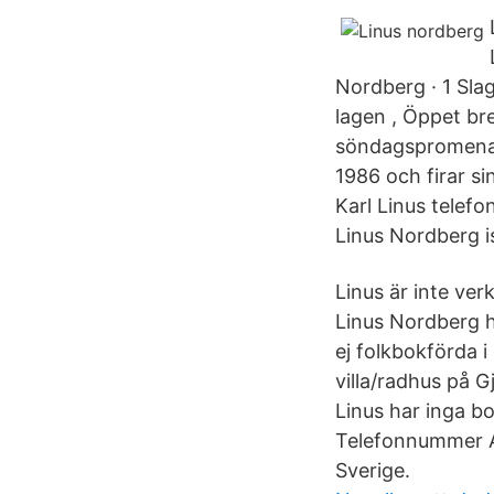
Nordberg · 1 Sla
lagen , Öppet br
söndagspromenad
1986 och firar si
Karl Linus telef
Linus Nordberg i
Linus är inte ve
Linus Nordberg ha
ej folkbokförda i 
villa/radhus på 
Linus har inga b
Telefonnummer A
Sverige.