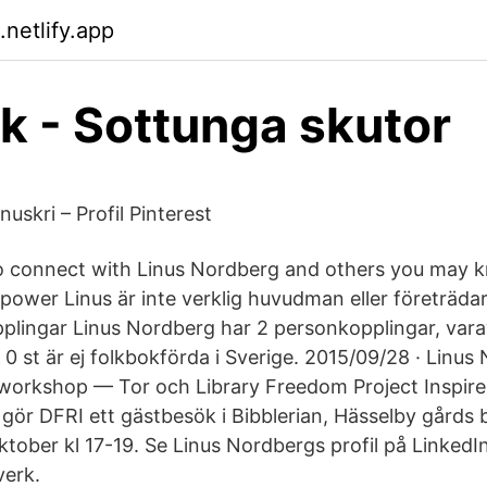
netlify.app
ik - Sottunga skutor
nuskri – Profil Pinterest
o connect with Linus Nordberg and others you may 
 power Linus är inte verklig huvudman eller företräda
plingar Linus Nordberg har 2 personkopplingar, vara
 0 st är ej folkbokförda i Sverige. 2015/09/28 · Linus
workshop — Tor och Library Freedom Project Inspire
gör DFRI ett gästbesök i Bibblerian, Hässelby gårds b
tober kl 17-19. Se Linus Nordbergs profil på LinkedI
verk.