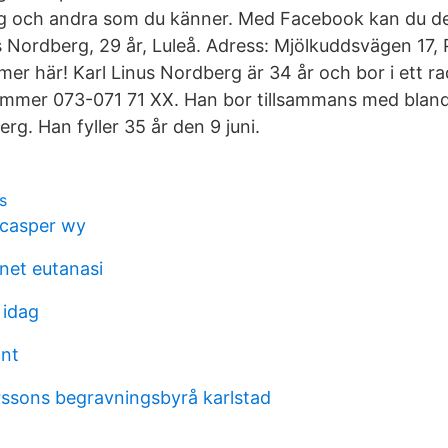
g och andra som du känner. Med Facebook kan du dela
 Nordberg, 29 år, Luleå. Adress: Mjölkuddsvägen 17
 mer här! Karl Linus Nordberg är 34 år och bor i ett r
mmer 073-071 71 XX. Han bor tillsammans med bland
rg. Han fyller 35 år den 9 juni.
s
 casper wy
net eutanasi
 idag
ont
ssons begravningsbyrå karlstad