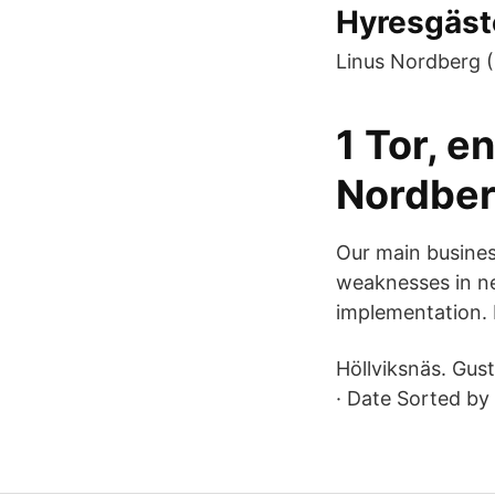
Hyresgäste
Linus Nordberg (
1 Tor, e
Nordberg
Our main business
weaknesses in ne
implementation. 
Höllviksnäs. Gus
· Date Sorted by 