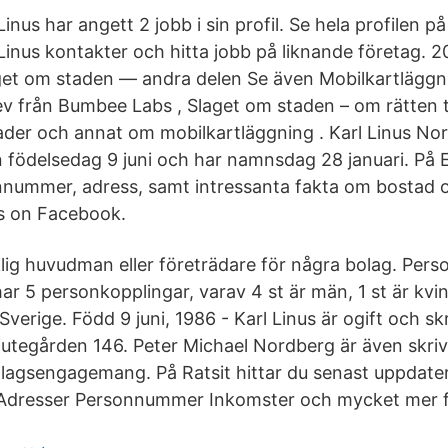
Linus har angett 2 jobb i sin profil. Se hela profilen p
Linus kontakter och hitta jobb på liknande företag. 2
get om staden — andra delen Se även Mobilkartläggn
ev från Bumbee Labs , Slaget om staden – om rätten 
er och annat om mobilkartläggning . Karl Linus Nor
n födelsedag 9 juni och har namnsdag 28 januari. På E
onnummer, adress, samt intressanta fakta om bostad
s on Facebook.
rklig huvudman eller företrädare för några bolag. Per
r 5 personkopplingar, varav 4 st är män, 1 st är kvin
Sverige. Född 9 juni, 1986 - Karl Linus är ogift och skr
Gjutegården 146. Peter Michael Nordberg är även skriv
olagsengagemang. På Ratsit hittar du senast uppdate
dresser Personnummer Inkomster och mycket mer för