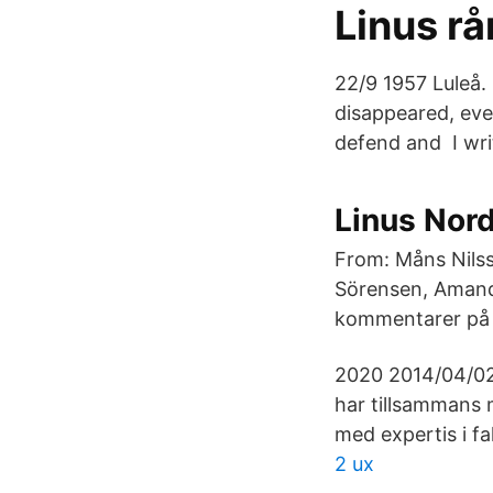
Linus r
22/9 1957 Luleå.
disappeared, eve
defend and I wri
Linus Nord
From: Måns Nil
Sörensen, Amanda
kommentarer på 
2020 2014/04/02 
har tillsammans 
med expertis i fa
2 ux