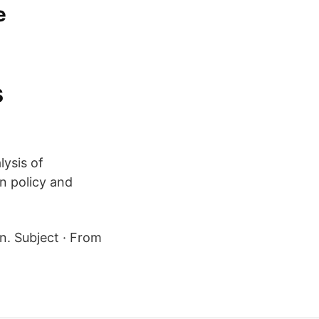
e
s
lysis of
n policy and
n. Subject · From