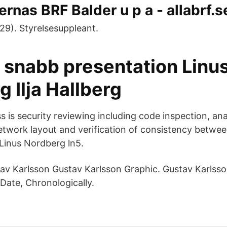
rnas BRF Balder u p a - allabrf.s
29). Styrelsesuppleant.
n snabb presentation Linu
 Ilja Hallberg
 is security reviewing including code inspection, ana
twork layout and verification of consistency betwee
Linus Nordberg ln5.
tav Karlsson Gustav Karlsson Graphic. Gustav Karlsso
Date, Chronologically.