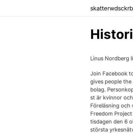
skatterwdsckrb.
Histor
Linus Nordberg li
Join Facebook t
gives people the
bolag. Personkop
st är kvinnor och
Föreläsning och 
Freedom Project 
tisdagen den 6 ok
största yrkesnät