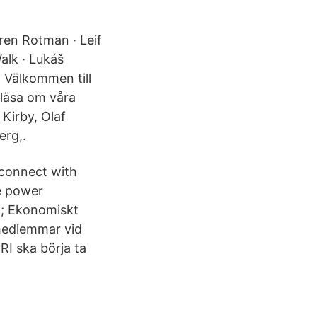
en Rotman · Leif
alk · Lukáš
 Välkommen till
 läsa om våra
Kirby, Olaf
erg,.
 connect with
e power
m; Ekonomiskt
 medlemmar vid
RI ska börja ta