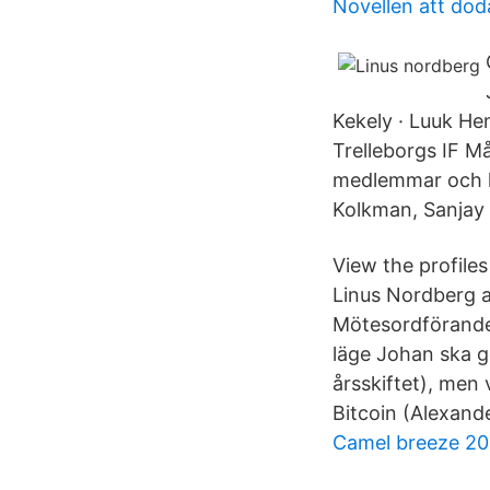
Novellen att dod
Kekely · Luuk He
Trelleborgs IF M
medlemmar och ko
Kolkman, Sanjay 
View the profile
Linus Nordberg 
Mötesordförande
läge Johan ska g
årsskiftet), men 
Bitcoin (Alexand
Camel breeze 20