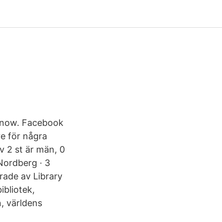
know. Facebook
re för några
v 2 st är män, 0
 Nordberg · 3
rade av Library
ibliotek,
n, världens